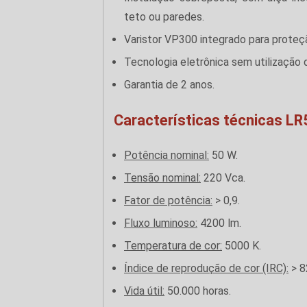
teto ou paredes.
Varistor VP300 integrado para proteç
Tecnologia eletrônica sem utilização 
Garantia de 2 anos.
Características técnicas LR
Potência nominal:
50 W.
Tensão nominal:
220 Vca.
Fator de potência:
> 0,9.
Fluxo luminoso:
4200 lm.
Temperatura de cor:
5000 K.
Índice de reprodução de cor (IRC):
> 8
Vida útil:
50.000 horas.