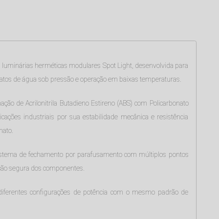
e luminárias herméticas modulares Spot Light, desenvolvida para
jatos de água sob pressão e operação em baixas temperaturas.
ão de Acrilonitrila Butadieno Estireno (ABS) com Policarbonato
cações industriais por sua estabilidade mecânica e resistência
nato.
 sistema de fechamento por parafusamento com múltiplos pontos
ação segura dos componentes.
 diferentes configurações de potência com o mesmo padrão de