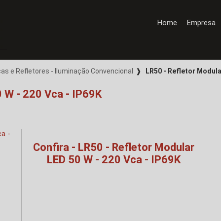
Home
Empresa
as e Refletores - Iluminação Convencional
❱
LR50 - Refletor Modula
0 W - 220 Vca - IP69K
Confira - LR50 - Refletor Modular
LED 50 W - 220 Vca - IP69K