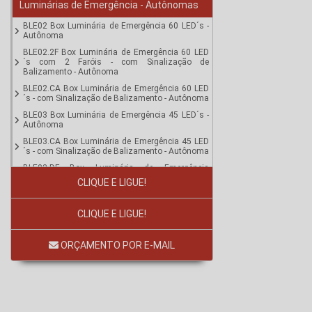
Luminárias de Emergência - Autônomas
BLE02 Box Luminária de Emergência 60 LED´s -
Autônoma
BLE02.2F Box Luminária de Emergência 60 LED
´s com 2 Faróis - com Sinalização de
Balizamento - Autônoma
BLE02.CA Box Luminária de Emergência 60 LED
´s - com Sinalização de Balizamento - Autônoma
BLE03 Box Luminária de Emergência 45 LED´s -
Autônoma
BLE03.CA Box Luminária de Emergência 45 LED
´s - com Sinalização de Balizamento - Autônoma
BLE03.DF Box Luminária de Emergência
Sinalização Dupla Face LED - Autônoma
CLIQUE E LIGUE!
LBO01 Luminária Hermética de Emergência -
Autônoma
CLIQUE E LIGUE!
LE2F Luminária de Emergência 2 Faróis LED -
Autônoma
ORÇAMENTO POR E-MAIL
LE3F Luminária de Emergência 3 Faróis LED -
Autônoma
LEV01 Luminária Hermética de Emergência
Duplo Circuito - Autônoma & Iluminação
Convencional LED