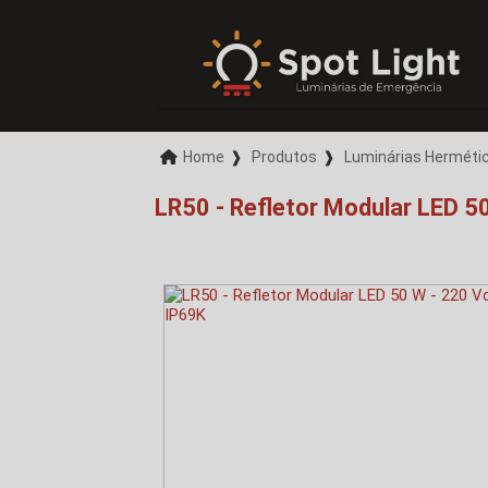
Home
❱
Produtos
❱
Luminárias Hermétic
LR50 - Refletor Modular LED 5