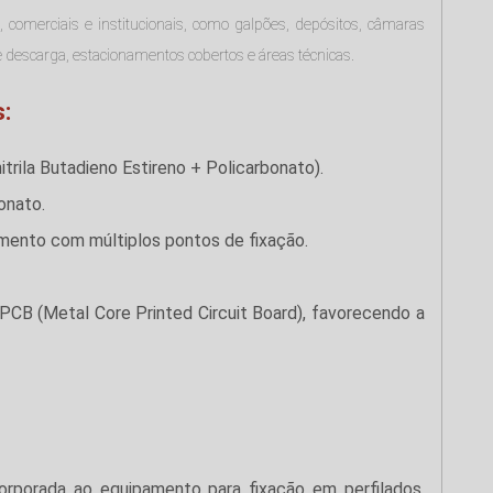
s, comerciais e institucionais, como galpões, depósitos, câmaras
e descarga, estacionamentos cobertos e áreas técnicas.
:
trila Butadieno Estireno + Policarbonato).
onato.
ento com múltiplos pontos de fixação.
CB (Metal Core Printed Circuit Board), favorecendo a
orporada ao equipamento para fixação em perfilados,