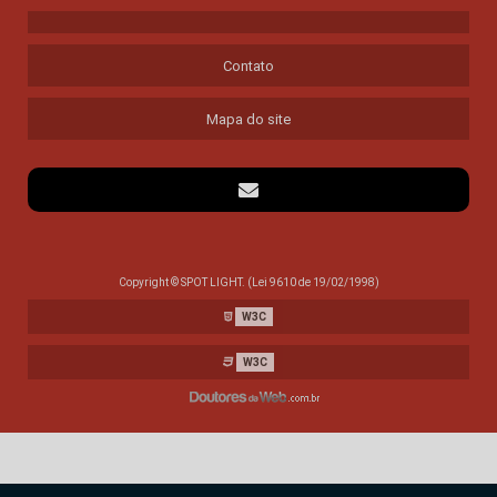
Luminária Industrial LED 26W IP68 E EX (LI26W E LEX26W) (REFLETOR)
Luminárias Herméticas e Refletores - Iluminação Convencional
Contato
LHSL - Luminárias Herméticas para Lâmpadas Tubulares (IP66)
LL100 - Luminária Industrial Linear 100 W - 220 Vac - IP69K
Mapa do site
LL25 - Luminária Industrial Linear 25 W - 220 Vca - IP69K
LL50 - Luminária Industrial Linear 50 W - 220 Vca - IP69K
LL75 - Luminária Industrial Linear 75 W - 220 Vac - IP69K
LR100 - Refletor Modular LED 100 W - 220 Vca - IP69K
LR50 - Refletor Modular LED 50 W - 220 Vca - IP69K
LR75 - Refletor Modular LED 75 W - 220 Vca - IP69K
Copyright © SPOT LIGHT. (Lei 9610 de 19/02/1998)
W3C
W3C