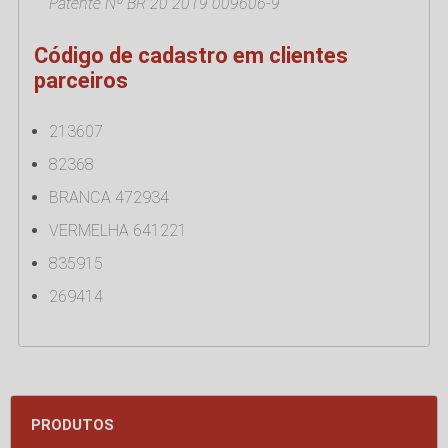
Patente Nº BR 20 2019 009606-9
Código de cadastro em clientes
parceiros
213607
82368
BRANCA 472934
VERMELHA 641221
835915
269414
PRODUTOS