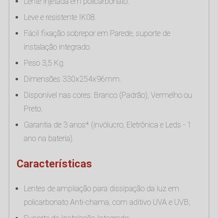
Lente injetada em policarbonato.
Leve e resistente IK08.
Fácil fixação sobrepor em Parede, suporte de
instalação integrado.
Peso 3,5 Kg.
Dimensões 330x254x96mm.
Disponível nas cores: Branco (Padrão), Vermelho ou
Preto.
Garantia de 3 anos* (invólucro, Eletrônica e Leds - 1
ano na bateria).
Características
Lentes de ampliação para dissipação da luz em
policarbonato Anti-chama, com aditivo UVA e UVB;