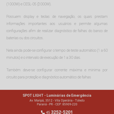
(1000W) e CESL-05 (2000W).
Possuem display e teclas de navegação, os quais prestam
informações importantes aos usuários e permite algumas
configurações afim de realizar diagnóstico de falhas do banco de
baterias ou dos circuitos.
Nela ainda pode-se configurar o tempo de teste automático (1 a 60
minutos) e o intervalo de execução de 1 a 30 dias.
Também deve-se configurar corrente máxima e minima por
circuito para proteção e diagnóstico automático de falhas
SPOT LIGHT - Luminárias de Emergência
Av. Maripá, 3512 - Vila Operária - Toledo
Paraná - PR - CEP: 85909-220
3252-5201
45