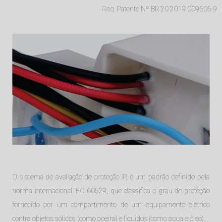
Req. Patente Nº BR 20 2019 009606-9
O sistema de avaliação de proteção IP, é um padrão definido pela
norma internacional IEC 60529, que classifica o grau de proteção
fornecido por um compartimento de um equipamento elétrico
contra objetos sólidos (como poeira) e líquidos (como água e óleo).