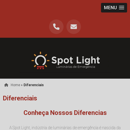
MENU
Home
»
Diferenciais
Diferenciais
Conheça Nossos Diferencias
A Spot Light, indústria de luminárias de emergência é nascida da