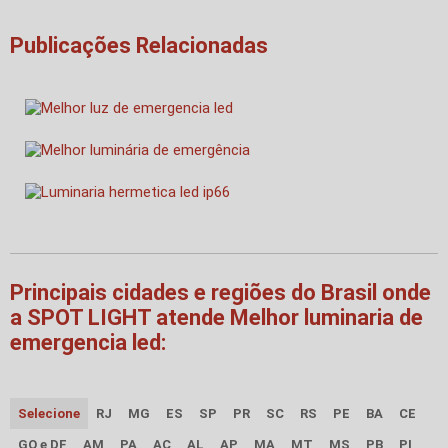
Publicações Relacionadas
Principais cidades e regiões do Brasil onde
a SPOT LIGHT atende Melhor luminaria de
emergencia led:
Selecione
RJ
MG
ES
SP
PR
SC
RS
PE
BA
CE
GO e DF
AM
PA
AC
AL
AP
MA
MT
MS
PB
PI