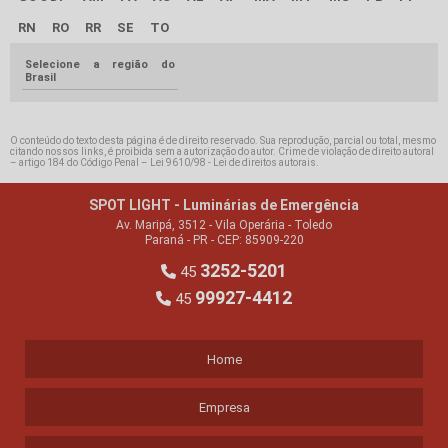
RN
RO
RR
SE
TO
Selecione a região do
Brasil
O conteúdo do texto desta página é de direito reservado. Sua reprodução, parcial ou total, mesmo
citando nossos links, é proibida sem a autorização do autor. Crime de violação de direito autoral
– artigo 184 do Código Penal –
Lei 9610/98 - Lei de direitos autorais
.
SPOT LIGHT - Luminárias de Emergência
Av. Maripá, 3512 - Vila Operária - Toledo
Paraná - PR - CEP: 85909-220
3252-5201
45
99927-4412
45
Home
Empresa